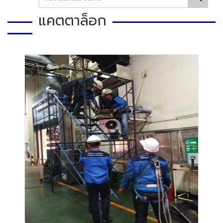
แคตตาล็อก