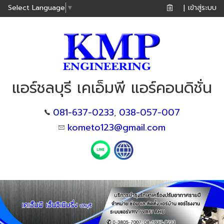
เข้าสู่ระบบ
Select Language
▼
|
แอร์ชลบุรี เคเอ็มพี แอร์คอนดิชั่น
081-637-0233
038-057-007
,
kometo123@gmail.com